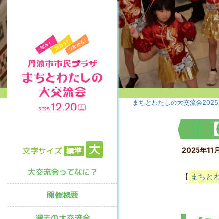
まちとわたしの大交流会2025
【
大
文字サイズ
標準
2025年11
大交流会ってなに？
【
まちとわ
開催概要
過去の大交流会