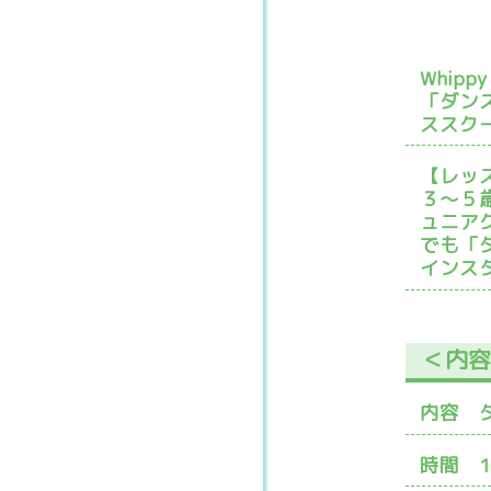
Whip
「ダン
ススク
【レッ
３〜５
ュニア
でも「
インス
＜内
内容 
時間 14