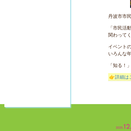
丹波市市民
「市民活
関わって
イベント
いろんな
「知る！
👉詳細は