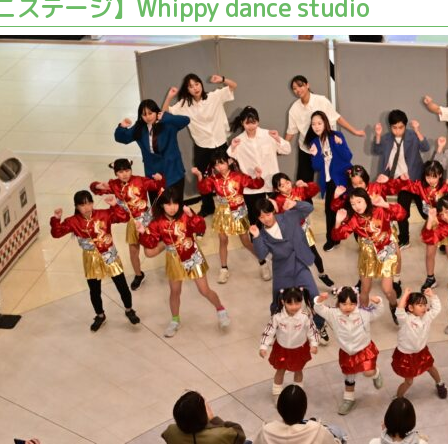
ステージ】Whippy dance studio