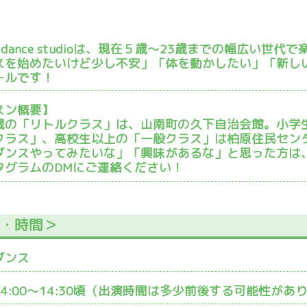
py dance studioは、現在５歳〜23歳までの幅広い
スを始めたいけど少し不安」「体を動かしたい」「新し
ールです！
スン概要】
歳の「リトルクラス」は、山南町の久下自治会館。小学
クラス」、高校生以上の「一般クラス」は柏原住民セン
ダンスやってみたいな」「興味があるな」と思った方は
タグラムのDMにご連絡ください！
容・時間＞
ダンス
:00〜14:30頃
（出演時間は多少前後する可能性があ