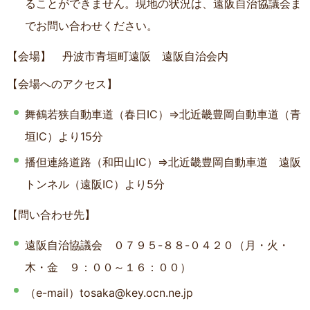
ることができません。現地の状況は、遠阪自治協議会ま
でお問い合わせください。
【会場】 丹波市青垣町遠阪 遠阪自治会内
【会場へのアクセス】
舞鶴若狭自動車道（春日IC）⇒北近畿豊岡自動車道（青
垣IC）より15分
播但連絡道路（和田山IC）⇒北近畿豊岡自動車道 遠阪
トンネル（遠阪IC）より5分
【問い合わせ先】
遠阪自治協議会 ０７９５-８８-０４２０（月・火・
木・金 ９：００～１６：００）
（e-mail）tosaka@key.ocn.ne.jp