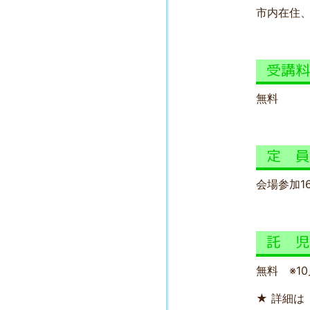
市内在住
受講
無料
定 
会場参加1
託 
無料 ※1
★ 詳細は