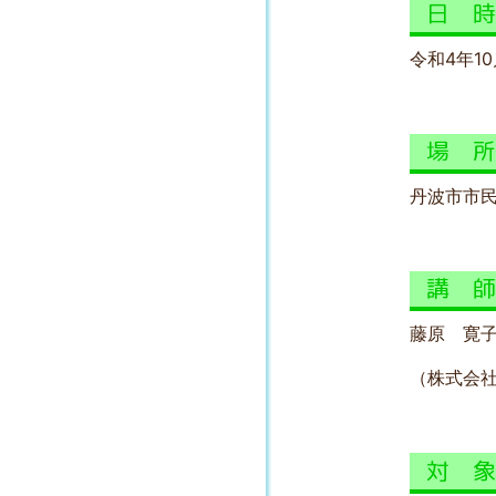
日 
令和4年10
場 
丹波市市民
講 
藤原 寛
（株式会
対 