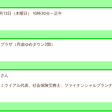
時
月13日（木曜日） 10時30分～正午
所
プラザ（丹波ゆめタウン2階）
師
子さん
社ミライアル代表、社会保険労務士、ファイナンシャルプラン
象