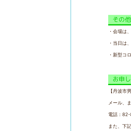
その
・会場は
・当日は
・新型コ
お申
【丹波市
メール、
電話：82-8
また、下